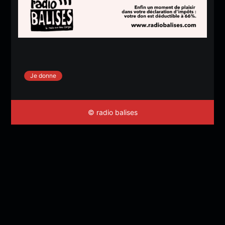
Je donne
© radio balises