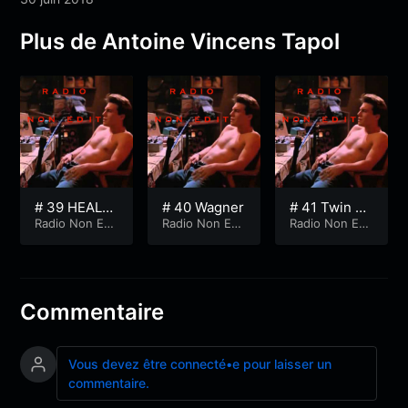
Plus de Antoine Vincens Tapol
# 39 HEALE
# 40 Wagner
# 41 Twin Pe
R
Radio Non Edi
Radio Non Edi
aks !
Radio Non Edi
t
t
t
Commentaire
Vous devez être connecté•e pour laisser un
commentaire.