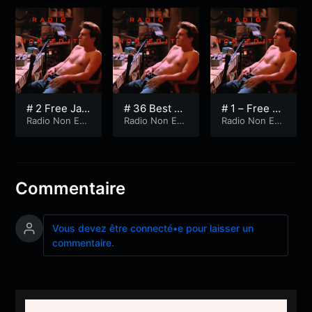
# 2 Free Jaz
# 36 Best of
# 1 – Free Ja
z Vol.2
Radio Non Edi
festival Bale
Radio Non Edi
zz
Radio Non Edi
t
t
t
apop
Commentaire
Vous devez être connecté•e pour laisser un
commentaire.