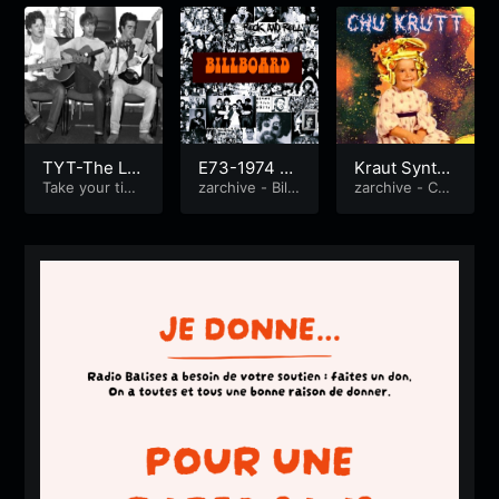
TYT-The L
E73-1974 Vo
Kraut Synth
a’s 1989
Take your tim
lume 3
zarchive - Billb
Jazz Wave
zarchive - Chu
e...
oard
Krutt