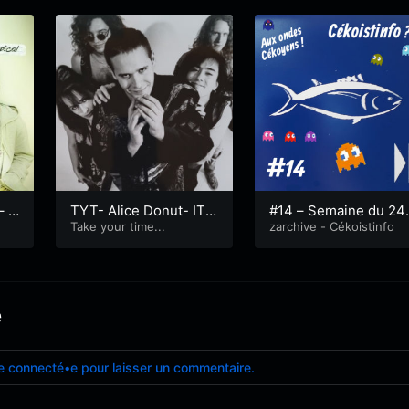
– S
TYT- Alice Donut- ITV
#14 – Semaine du 24 
2022 without translati
Take your time...
uin 2019
zarchive - Cékoistinfo
on
e
e connecté•e pour laisser un commentaire.