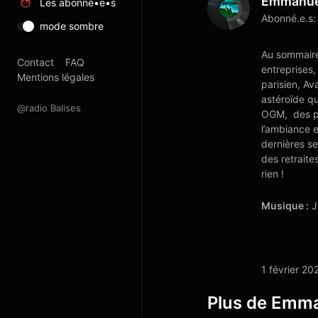
Emmanuel
Les abonné•e•s
Abonné.e.s:
mode sombre
Au sommaire 
Contact
FAQ
entreprises,
Mentions légales
parisien, Av
astéroïde qu
@radio Balises
OGM, des pes
l’ambiance 
dernières s
des retraite
rien !
Musique :
J
1 février 20
Plus de Emma