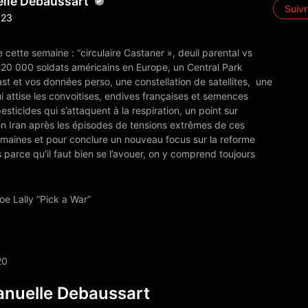
le Debaussart
Suiv
23
cette semaine : “circulaire Castaner », deuil parental vs
 20 000 soldats américains en Europe, un Central Park
ast et vos données perso, une constellation de satellites, une
i attise les convoitises, endives françaises et semences
ticides qui s’attaquent à la respiration, un point sur
en Iran après les épisodes de tensions extrêmes de ces
emaines et pour conclure un nouveau focus sur la reforme
s parce qu’il faut bien se l’avouer, on y comprend toujours
oe Lally “Pick a War”
20
nuelle Debaussart