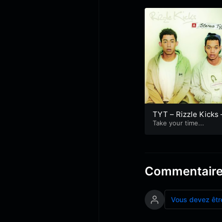
TYT – Rizzle Kicks 
tereo Typical
Take your time...
Commentair
Vous devez êtr