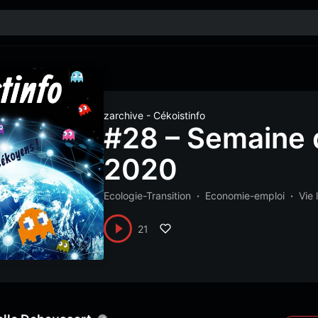
zarchive - Cékoistinfo
#28 – Semaine d
2020
Ecologie-Transition
Economie-emploi
Vie 
21