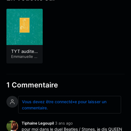
TYT auditeu
rices
Emmanuelle D
ebaussart
1 Commentaire
Vous devez être connecté•e pour laisser un
commentaire.
Tiphaine Legoupil
3 ans ago
pour moi dans le duel Beatles / Stones, je dis QUEEN