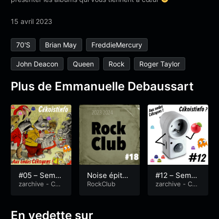
15 avril 2023
70's
Brian May
FreddieMercury
John Deacon
Queen
Rock
Roger Taylor
Plus de Emmanuelle Debaussart
#05 – Semai
Noise épitap
#12 – Semai
ne du 1er av
zarchive - Cék
he
RockClub
ne du 3 juin
zarchive - Cék
oistinfo
oistinfo
ril 2019
2019
En vedette sur