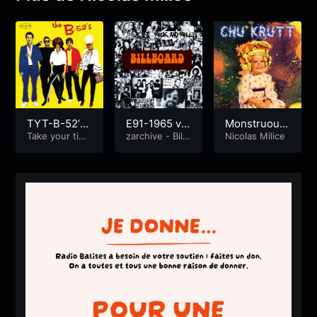
TYT-B-52’s
E91-1965 vol
Monstruous
-1979 (Itv de
Take your tim
ume 1
zarchive - Billb
Pyschedelic
Nicolas Milice
e...
oard
Fred Schnei
Bubble – 1èr
der )
e partie