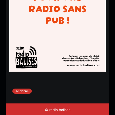
Je donne
© radio balises