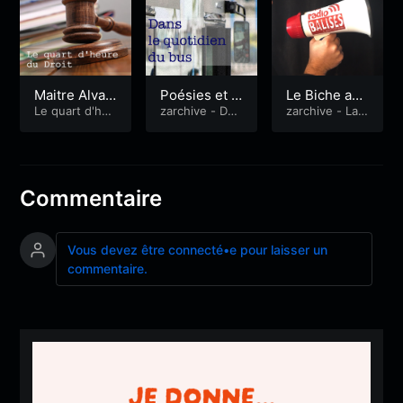
Maitre Alvar
Poésies et p
Le Biche ave
ez, nous parl
Le quart d'heu
rintemps
zarchive - Dan
c Marc Maus
zarchive - La
re du Droit
s le quotidien
Quotidienne
e des Tribun
sion
du bus
aux
Commentaire
Vous devez être connecté•e pour laisser un
commentaire.