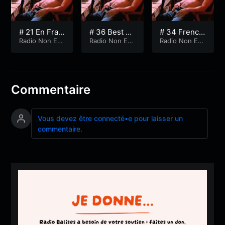
# 21 En Fran
# 36 Best of
# 34 French
çais dans le
Radio Non Edi
festival Bale
Radio Non Edi
caresse Vol.
Radio Non Edi
t
t
t
texte
apop
1
Commentaire
Vous devez être connecté•e pour laisser un
commentaire.