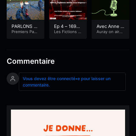
PARLONS P
Ep 4 – 1699.
Avec Anne P
OUR LA MER
Premiers Pas
De peste lib
Les Fictions R
errien et Léo
Auray on air...
Radiophoniqu
adio
: la décompo
era nos dom
nard Dupont
es
sition des dé
ine
chets
Commentaire
Vous devez être connecté•e pour laisser un
commentaire.