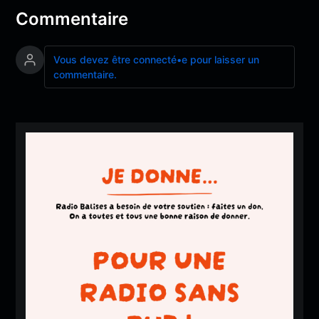
e, Annie Ebr
Commentaire
el, stand Cor
nwall
Vous devez être connecté•e pour laisser un
commentaire.