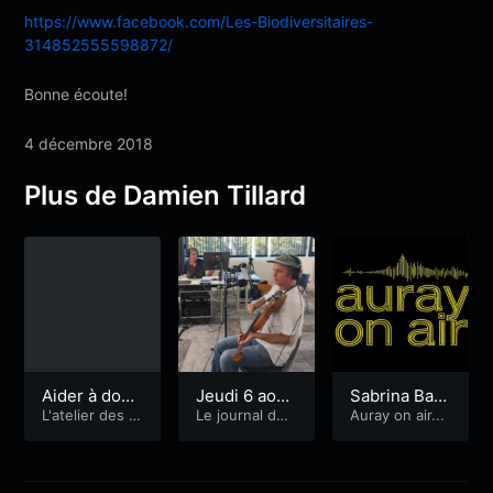
https://www.facebook.com/Les-Biodiversitaires-
314852555598872/
Bonne écoute!
4 décembre 2018
Plus de Damien Tillard
Aider à domi
Jeudi 6 août
Sabrina Baki
cile
L'atelier des s
: Interceltic
Le journal du
r Rio, agend
Auray on air...
olidarités
&
Pr
FIL 2026
Music Camp,
a culturel et
emiers Pas Ra
DROM, Louis
PiouPiou Fu
diophoniques
Michot en liv
ckers !