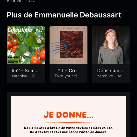
6 janvier 2020
Plus de Emmanuelle Debaussart
#52 – Semai
TYT – Comp
Défis numéri
ne du 16 nov
zarchive - Cék
lot Bronswic
Take your tim
ques
zarchive - Atm
oistinfo
e...
osphères
embre 2020
k – Maïakovs
ky