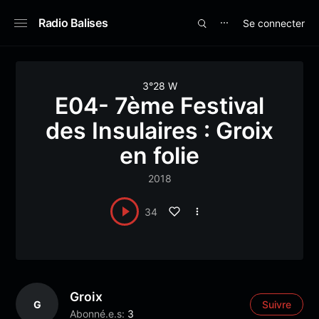
Radio Balises
Se connecter
⋯
3°28 W
E04- 7ème Festival
des Insulaires : Groix
en folie
2018
34
Groix
G
Suivre
Abonné.e.s:
3