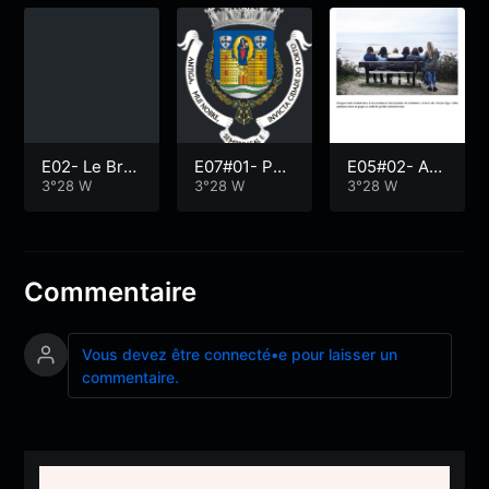
E02- Le Bret
E07#01- Por
E05#02- Ad
on de Groix :
3°28 W
tugais de Gr
3°28 W
os de Groix :
3°28 W
entre oubli e
oix : Saudad
Ceux qui so
t renaissanc
e et…
nt partis
e…
Commentaire
Vous devez être connecté•e pour laisser un
commentaire.