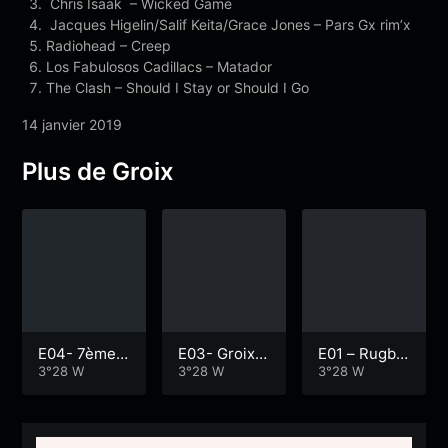
Chris Isaak – Wicked Game
Jacques Higelin/Salif Keita/Grace Jones – Pars Gx rim’x
Radiohead – Creep
Los Fabulosos Cadillacs – Matador
The Clash – Should I Stay or Should I Go
14 janvier 2019
Plus de Groix
E04- 7ème F
E03- Groix :
E01 – Rugby
estival des I
3°28 W
capitale mon
3°28 W
à Groix : éco
3°28 W
nsulaires : G
diale de la G
le de vie
roix en folie
odille