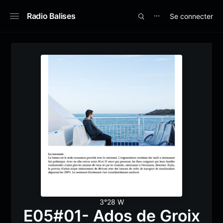
Radio Balises
Se connecter
⋯
3°28 W
E05#01- Ados de Groix