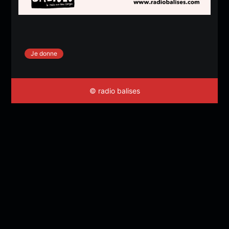
Je donne
© radio balises