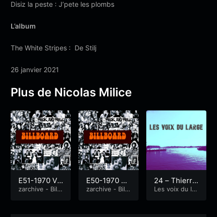
Disiz la peste : J’pete les plombs
L’album
The White Stripes : De Stilj
26 janvier 2021
Plus de Nicolas Milice
E51-1970 Vo
E50-1970 Vo
24 – Thierry
lume 2
zarchive - Billb
lume 1
zarchive - Billb
Normand – T
Les voix du lar
oard
oard
ge
halos