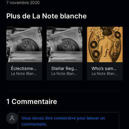
7 novembre 2020
Plus de La Note blanche
Éclectisme e
Stellar Regio
Who’s sampl
t fusion
La Note Blanc
ns
La Note Blanc
e : le retour
La Note Blanc
he
he
he
de la Note bl
anche
1 Commentaire
Vous devez être connecté•e pour laisser un
commentaire.