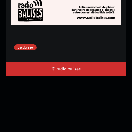
Je donne
© radio balises