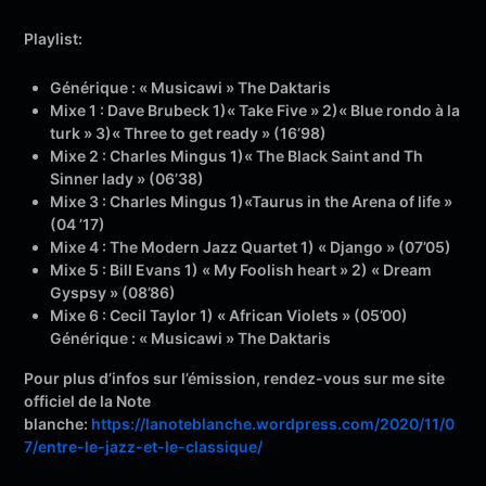
Playlist:
Générique : « Musicawi » The Daktaris
Mixe 1 : Dave Brubeck 1)« Take Five » 2)« Blue rondo à la
turk » 3)« Three to get ready » (16’98)
Mixe 2 : Charles Mingus 1)« The Black Saint and Th
Sinner lady » (06’38)
Mixe 3 : Charles Mingus 1)«Taurus in the Arena of life »
(04 ’17)
Mixe 4 : The Modern Jazz Quartet 1) « Django » (07’05)
Mixe 5 : Bill Evans 1) « My Foolish heart » 2) « Dream
Gyspsy » (08’86)
Mixe 6 : Cecil Taylor 1) « African Violets » (05’00)
Générique : « Musicawi » The Daktaris
Pour plus d’infos sur l’émission, rendez-vous sur me site
officiel de la Note
blanche:
https://lanoteblanche.wordpress.com/2020/11/0
7/entre-le-jazz-et-le-classique/