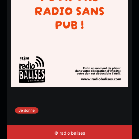
Je donne
© radio balises