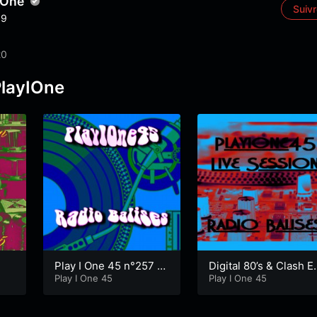
IOne
Suiv
9
20
PlayIOne
Play I One 45 n°257 R
Digital 80’s & Clash E
egular Time
Play I One 45
rly Reggae
Play I One 45