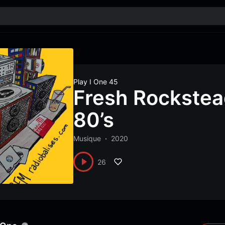
Play I One 45
Fresh Rockstea
80’s
Musique
2020
26