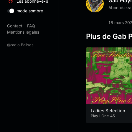
Gab Play
Les abonné•e•s
Abonné.e.s:
mode sombre
16 mars 20
Contact
FAQ
Mentions légales
Plus de Gab 
@radio Balises
Ladies Selection
Play I One 45