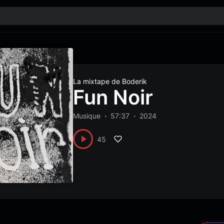
La mixtape de Boderik
Fun Noir
Musique
57:37
2024
45