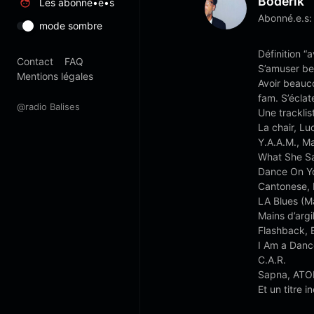
Boderik
Les abonné•e•s
Abonné.e.s:
mode sombre
Définition “a
Contact
FAQ
S’amuser b
Mentions légales
Avoir beauco
fam. S’éclate
@radio Balises
Une tracklis
La chair, Lu
Y.A.A.M., M
What She Sa
Dance On Yo
Cantonese, 
LA Blues (Ma
Mains d’arg
Flashback, 
I Am a Danc
C.A.R.
Sapna, AT
Et un titre i