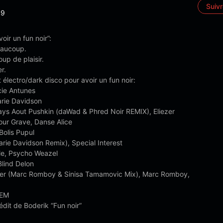
Suiv
9
voir un fun noir”:
eaucoup.
up de plaisir.
r.
t électro/dark disco pour avoir un fun noir:
cie Antunes
arie Davidson
ys Aout Pushkin (daWad & Phred Noir REMIX), Eliezer
ur Grave, Danse Alice
Bolis Pupul
rie Davidson Remix), Special Interest
ile, Psycho Weazel
Blind Delon
er (Marc Romboy & Sinisa Tamamovic Mix), Marc Romboy,
OEM
nédit de Boderik “Fun noir”