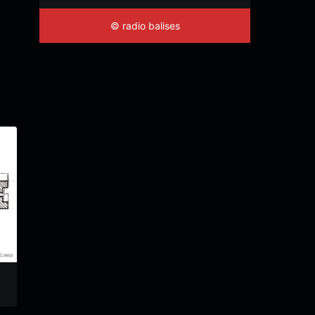
© radio balises
Platos Combinados
Remember Rockline
La mixtape de Boderik
La mixtape de Boderik