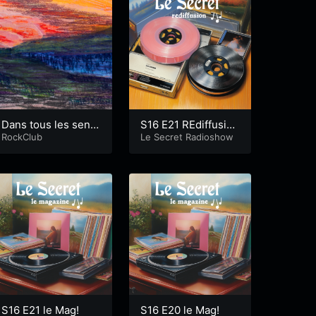
Dans tous les sens
S16 E21 REdiffusion
!
RockClub
le Mag!
Le Secret Radioshow
S16 E21 le Mag!
S16 E20 le Mag!