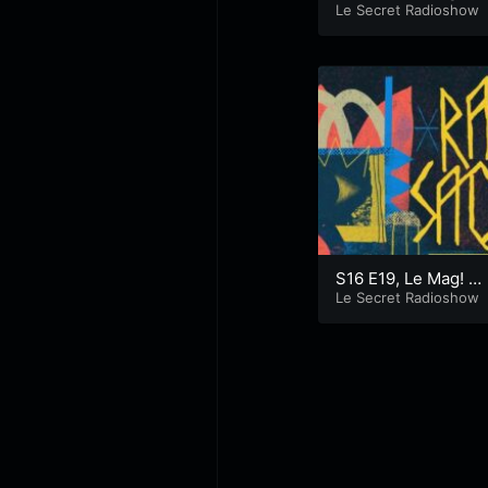
Le Secret Radioshow
S16 E19, Le Mag! S
pécial Festival Rage
Le Secret Radioshow
Sacrée