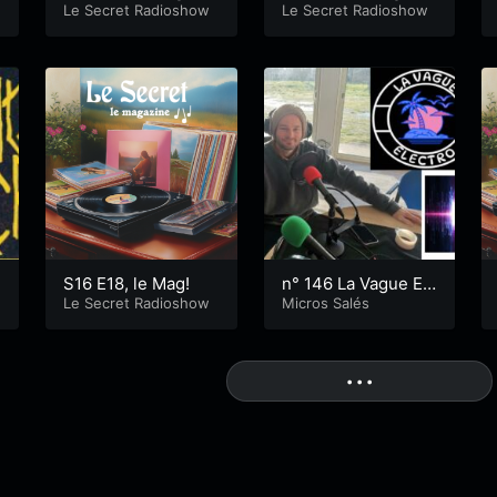
Le Secret Radioshow
Le Secret Radioshow
S16 E18, le Mag!
n° 146 La Vague Ele
Le Secret Radioshow
ctro
Micros Salés
More
• • •