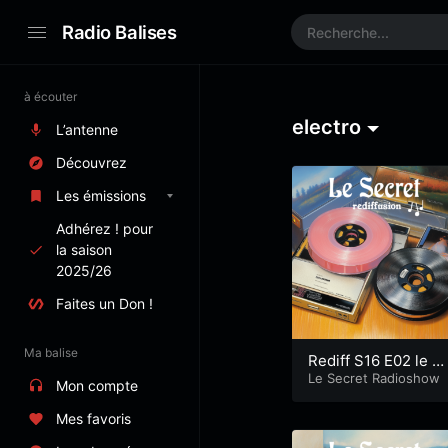
Radio Balises
à écouter
electro
L’antenne
Découvrez
Les émissions
Adhérez ! pour
la saison
2025/26
Faites un Don !
Ma balise
Rediff S16 E02 le M
ag!
Le Secret Radioshow
Mon compte
Mes favoris