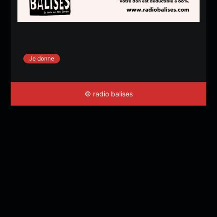
Je donne
© radio balises