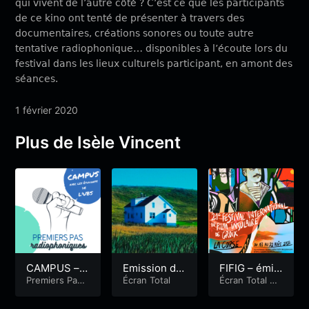
qui vivent de l’autre côté ? C’est ce que les participants
de ce kino
ont tenté de présent
er
à travers des
documentaires, créations sonores ou toute autre
tentative radiophonique… disponibles à l’écoute lors du
festival dans les lieux cultu
r
els participant, en amont des
séances.
1 février 2020
Plus de Isèle Vincent
CAMPUS –
Emission du
FIFIG – émis
Crise du log
Premiers Pas
Vendredi 22
Écran Total
sion du sam
Écran Total
&
Radiophoniqu
zarchive - La
ement : quel
Août
edi 20 août
es
&
Campus
Quotidienne
les solutions