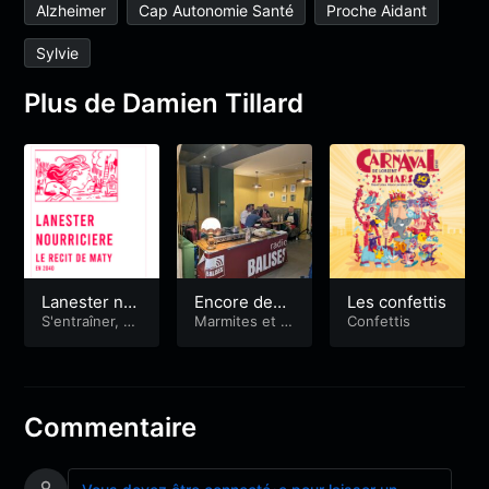
Alzheimer
Cap Autonomie Santé
Proche Aidant
Sylvie
Plus de Damien Tillard
Lanester no
Encore des
Les confettis
urricière
S'entraîner, sa
nouilles !
Marmites et m
Confettis
ns traîner
icros
Commentaire