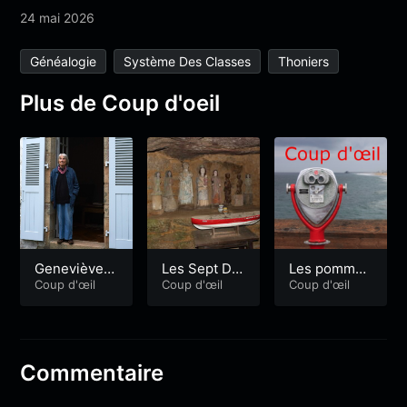
24 mai 2026
Généalogie
Système Des Classes
Thoniers
Plus de Coup d'oeil
Geneviève A
Les Sept Do
Les pommes
sse
Coup d'œil
rmants
Coup d'œil
de terre
Coup d'œil
Commentaire