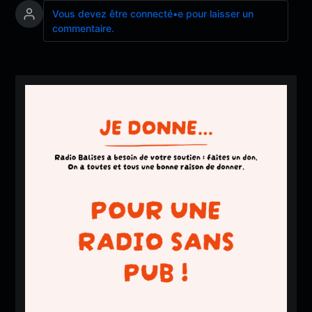
Vous devez être connecté•e pour laisser un
commentaire.