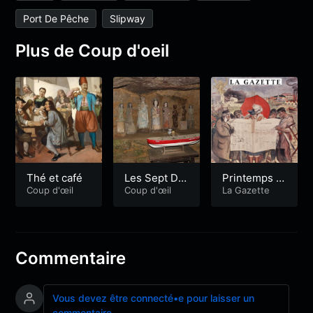
Port De Pêche
Slipway
Plus de Coup d'oeil
Thé et café
Les Sept Do
Printemps 1
Coup d'œil
rmants
Coup d'œil
952
La Gazette
Commentaire
Vous devez être connecté•e pour laisser un
commentaire.