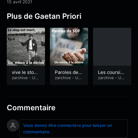
15 avril 2021
Plus de Gaetan Priori
vive le stop,
Paroles de S
Les coursier
le stop est m
zarchive - Un
DF Ep. 2
zarchive - Un
s d’Ubereats
zarchive - Un
micro à la déri
micro à la déri
micro à la déri
ort episode
– épisode 3/
ve
ve
ve
4
3
Commentaire
Vous devez être connecté•e pour laisser un
commentaire.