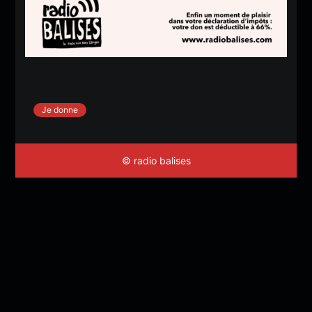
Je donne
© radio balises