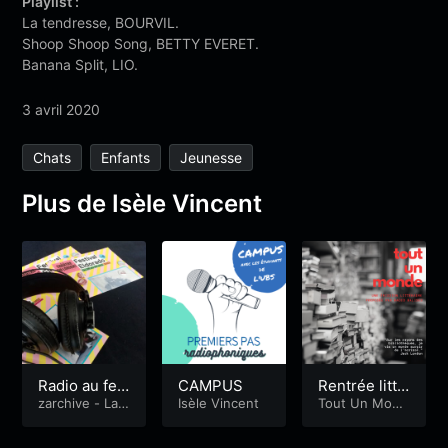
Playlist :
La tendresse, BOURVIL.
Shoop Shoop Song, BETTY EVERET.
Banana Split, LIO.
3 avril 2020
Chats
Enfants
Jeunesse
Plus de Isèle Vincent
Radio au fes
CAMPUS
Rentrée litté
tival Eldorad
zarchive - La
Isèle Vincent
raire – Septe
Tout Un Mond
Quotidienne
&
e
o #3
mbre 2022
Eldoradio