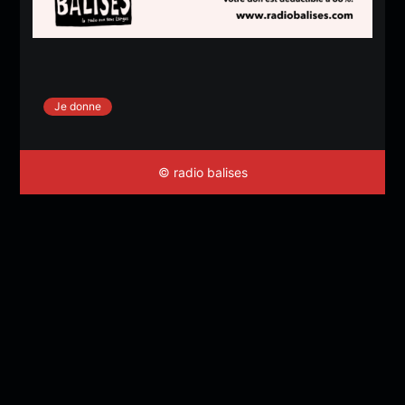
Je donne
© radio balises