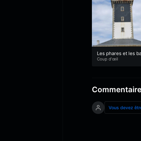
Les phares et les ba
es
Coup d'œil
Commentair
Vous devez êtr