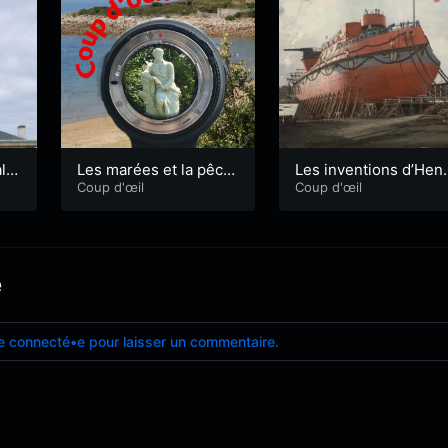
lis
Les marées et la pêch
Les inventions d’Henr
e à pied
Coup d'œil
Dupuy de Lome
Coup d'œil
e
e connecté•e pour laisser un commentaire.