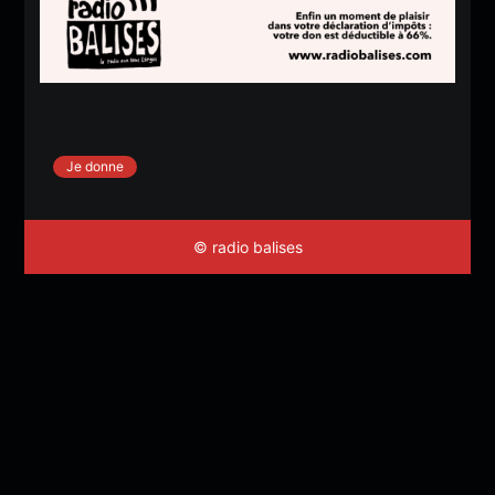
Je donne
© radio balises