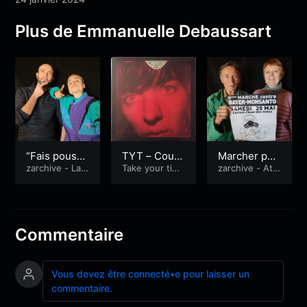
Plus de Emmanuelle Debaussart
“Fais pousse
TYT – Court
Marcher pou
r ton emploi”
zarchive - La
ney Barnett
Take your tim
r le vivant
zarchive - Atm
Quotidienne
&
e...
osphères
(avec Salom
– Tell Me Ho
zarchive - Atm
é et Florian,
w You Really
osphères
Optim’ism) #
Feel
8
Commentaire
Vous devez être connecté•e pour laisser un
commentaire.