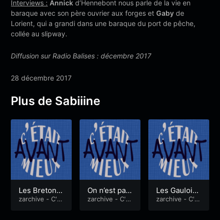
Interviews :
Annick
d’Hennebont nous parle de la vie en
baraque avec son père ouvrier aux forges et
Gaby
de
Lorient, qui a grandi dans une baraque du port de pêche,
collée au slipway.
Diffusion sur Radio Balises : décembre 2017
28 décembre 2017
Plus de Sabiiine
Les Bretons
On n’est pas
Les Gaulois
et la mort
zarchive - C'ét
sérieuse qu
zarchive - C'ét
d’Inguiniel
zarchive - C'ét
ait mieux avan
ait mieux avan
ait mieux avan
and on a 17
t
t
t
ans…