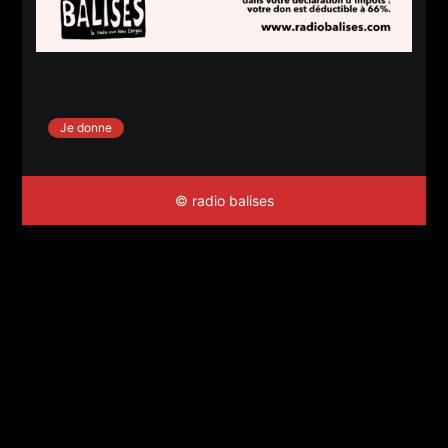
Je donne
© radio balises