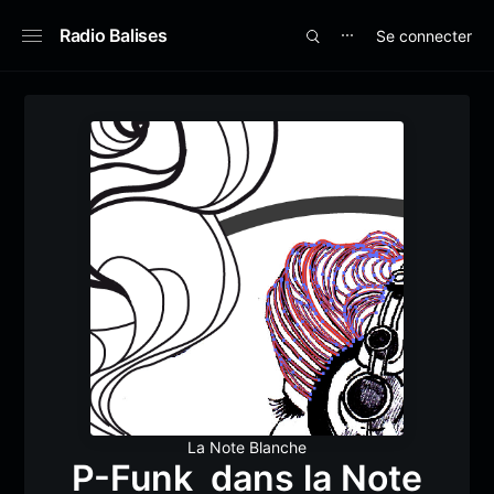
Radio Balises
Se connecter
⋯
La Note Blanche
P-Funk dans la Note