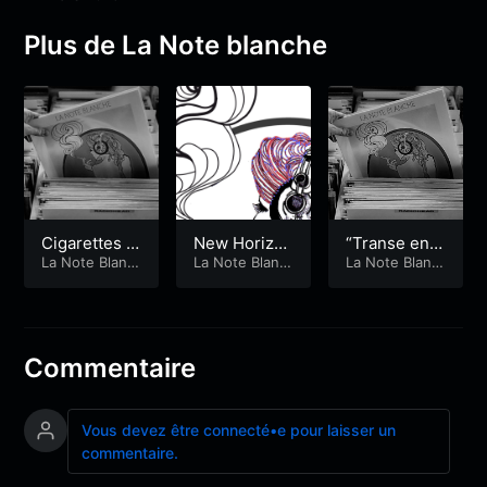
Plus de La Note blanche
Cigarettes a
New Horizo
“Transe en d
nd Coffee
La Note Blanc
ns
La Note Blanc
anse”
La Note Blanc
he
he
he
Commentaire
Vous devez être connecté•e pour laisser un
commentaire.