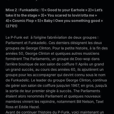
Mixe 2 : Funkadelic : 1)« Good to your Earhole » 2)« Let’s
take it to the stage » 3)« You scared to lovin’otta me »
4)« Cosmic Flop » 5)« Baby I Owe you something good »
(27’01)
Le P-Funk est à l’origine l’abréviation de deux groupes :
Parliament et Funkadelic. Ces derniers désignent les deux
groupes de George Clinton. Pour la petite histoire, à la fin des
années 50, George Clinton et quelques autres musiciens
formèrent The Parliaments, un groupe de Doo-wop dans
l’arrière boutique de son salon de coiffure !! Après un grand
un grand succès, au cours des années 60, ils ajoutèrent un
groupe pour les accompagner qui devint connu sous le nom
de Funkadelic. Le leader du groupe George Clinton, continua
de gérer son salon de coiffure jusqu’en 1967, en gros, jusqu’à
la sortie de leur premier single à succès. The Parliaments
étaient alors renommés Parliament et quelques nouveaux
membres vinrent les rejoindre, notamment Bill Nelson, Tawl
Ross et Eddie Hazel.
Avant de continuer l’histoire du P-Funk, voici maintenant un