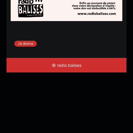
Je donne
© radio balises