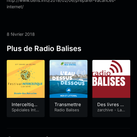
http://www.defis.info/2018/02/06/preparer-vacances-
internet/
8 février 2018
Plus de Radio Balises
Interceltique
Transmettre
Des livres et
2022, Youn
Spéciales Inte
Radio Balises
des bikinis.
zarchive - La
rceltique
Quotidienne
Kamm et mé
lanie