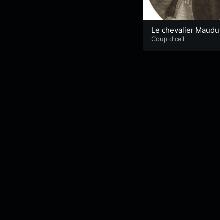
Le chevalier Maudui
u Plessis
Coup d'œil