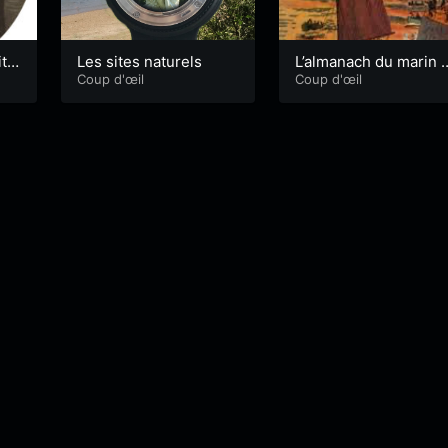
t d
Les sites naturels
L’almanach du marin 
Coup d'œil
eton
Coup d'œil