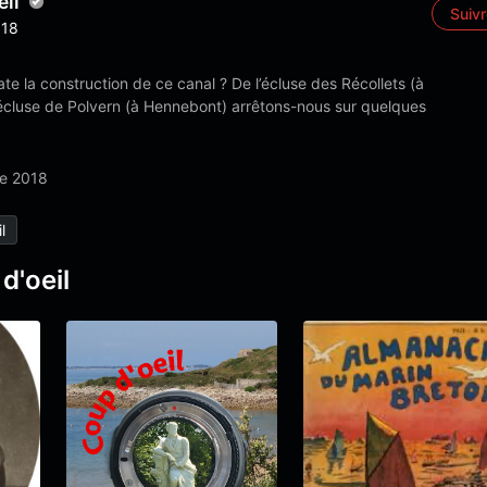
eil
Suiv
18
e la construction de ce canal ? De l’écluse des Récollets (à
’écluse de Polvern (à Hennebont) arrêtons-nous sur quelques
e 2018
l
d'oeil