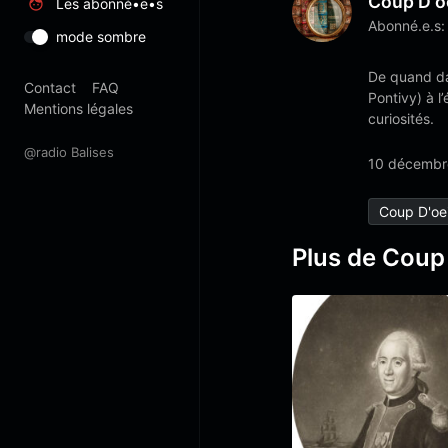
Coup D'o
Les abonné•e•s
Abonné.e.s:
mode sombre
De quand dat
Contact
FAQ
Pontivy) à l
Mentions légales
curiosités.
@radio Balises
10 décembr
Coup D'oei
Plus de Coup 