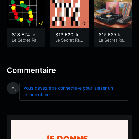
S13 E24 le
S13 E20, le
S15 E25 le M
Mag!
Le Secret Radi
Mag!
Le Secret Radi
ag!
Le Secret Radi
oshow
oshow
oshow
Commentaire
Vous devez être connecté•e pour laisser un
commentaire.