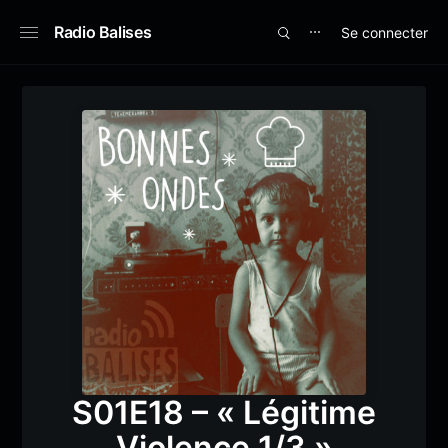
Radio Balises
Se connecter
⋯
S01E18 – « Légitime
Violence 1/3 »