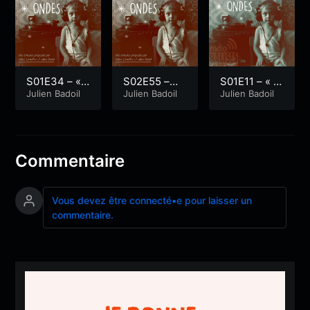
S01E34 – «
S02E55 –
S01E11 – « O
Spécial Invit
Julien Badoil
« Transmissi
Julien Badoil
uessant, le v
Julien Badoil
é 4/4 : Dami
on Episode
ent et son sa
en Tillard de
06 : Brigitte
ng – 2/2 »
Radio Balise
Fontaine, ch
s »
anteuse reb
Commentaire
elle 1/2 »
Vous devez être connecté•e pour laisser un
commentaire.