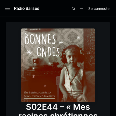
Radio Balises
Se connecter
⋯
S02E44 – « Mes
racines chrétiennes