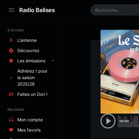
Radio Balises
à écouter
L’antenne
Découvrez
Les émissions
Adhérez ! pour
la saison
2025/26
Faites un Don !
Ma balise
Mon compte
00:00
Mes favoris