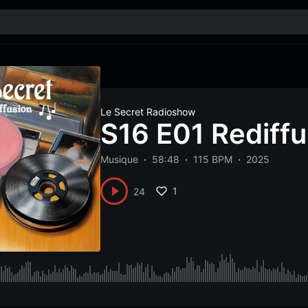
Le Secret Radioshow
S16 E01 Rediffu
Musique
58:48
115 BPM
2025
1
24