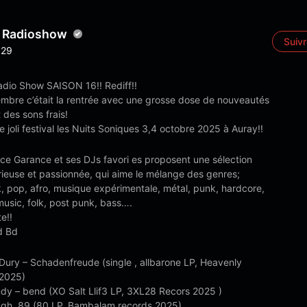
t Radioshow
Suiv
29
adio Show SAISON 16!! Rediff!!
mbre c’était la rentrée avec une grosse dose de nouveautés
 des sons frais!
 joli festival les Nuits Soniques 3,4 octobre 2025 à Auray!!
ice Garance et ses DJs favori es proposent une sélection
rieuse et passionnée, qui aime le mélange des genres;
k, pop, afro, musique expérimentale, métal, punk, hardcore,
music, folk, post punk, bass….
e!!
d Bd
Dury – Schadenfreude (single , allbarone LP, Heavenly
 2025)
dy – bend (XO Salt Llif3 LP, 3XL28 Recors 2025 )
gh, 89 (80 LP, Bambalam records 2025)