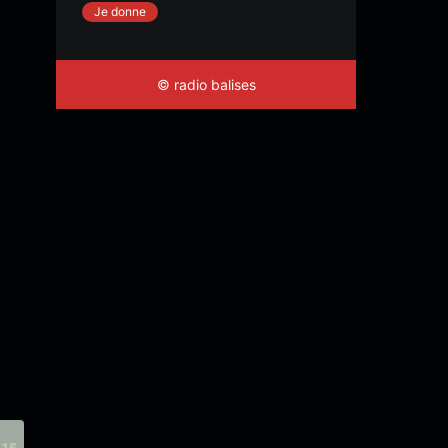
Je donne
© radio balises