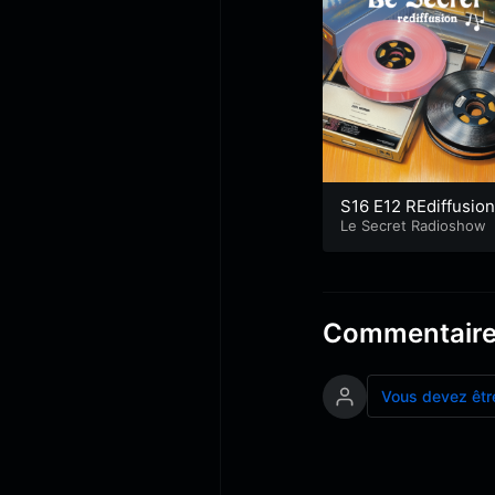
S16 E12 REdiffusion
e Mag!
Le Secret Radioshow
Commentair
Vous devez êtr