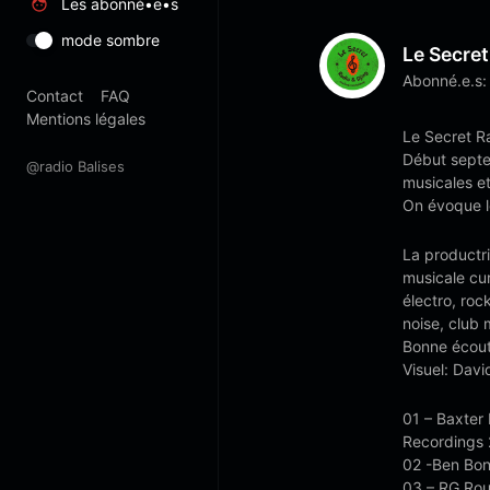
Les abonné•e•s
mode sombre
Le Secre
Abonné.e.s:
Contact
FAQ
Mentions légales
Le Secret R
Début septe
@radio Balises
musicales et
On évoque le
La productr
musicale cu
électro, roc
noise, club 
Bonne écout
Visuel: Davi
01 – Baxter 
Recordings
02 -Ben Bon
03 – RG Rou