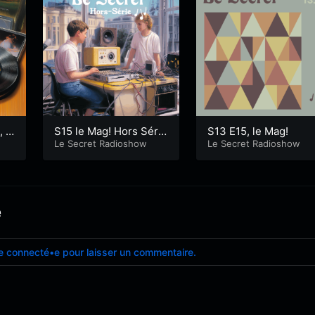
, L
S15 le Mag! Hors Séri
S13 E15, le Mag!
e: Salon du vin nature
Le Secret Radioshow
Le Secret Radioshow
à Locmiquelic
e
e connecté•e pour laisser un commentaire.