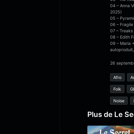
04 – Anna Vo
2025)
05 – Pyrami
06 – Fragil
07 – Treaks
08 – Edith F
09 – Maria +
autoproduit
26 septemb
Afro
A
Folk
Gl
Noise
Plus de Le S