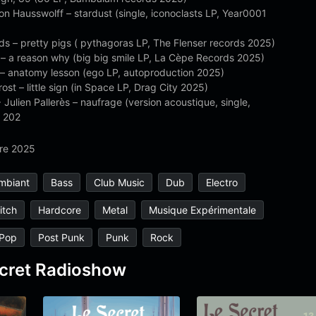
n Hausswolff – stardust (single, iconoclasts LP, Year0001
ds – pretty pigs ( pythagoras LP, The Flenser records 2025)
e – a reason why (big big smile LP, La Cèpe Records 2025)
 – anatomy lesson (ego LP, autoproduction 2025)
rost – little sign (in Space LP, Drag City 2025)
 Julien Pallerès – naufrage (version acoustique, single,
, 202
re 2025
mbiant
Bass
Club Music
Dub
Electro
itch
Hardcore
Metal
Musique Expérimentale
Pop
Post Punk
Punk
Rock
ecret Radioshow