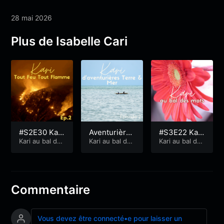
28 mai 2026
Plus de Isabelle Cari
#S2E30 Kari
Aventurières
#S3E22 Kari
Tout Feu To
Kari au bal des
Terre et Mer
Kari au bal des
de Récits de
Kari au bal des
mots
mots
mots
ut Flammes
(Ep.2)
Vie à la sauc
(Ep. 2)
e Bretonne
(Ep. 2)
Commentaire
Vous devez être connecté•e pour laisser un