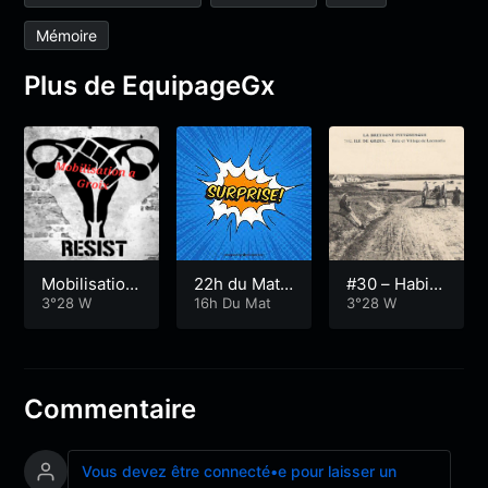
Mémoire
Plus de EquipageGx
Mobilisation
22h du Mat
#30 – Habite
a Groix 1
3°28 W
Nouveautés
16h Du Mat
r l’île – Épiso
3°28 W
et disques s
de 2 – Ce n’é
urprises
tait pas vrai
ment mieux
avant mais
Commentaire
c’est pire ma
intenant !
Vous devez être connecté•e pour laisser un