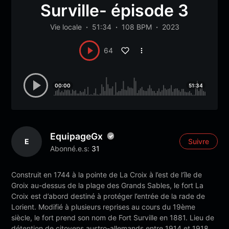
Surville- épisode 3
Vie locale
51:34
108 BPM
2023
64
00:00
51:34
EquipageGx
E
Suivre
Abonné.e.s:
31
Construit en 1744 à la pointe de La Croix à l’est de l’île de
Groix au-dessus de la plage des Grands Sables, le fort La
Croix est d’abord destiné à protéger l’entrée de la rade de
Lorient. Modifié à plusieurs reprises au cours du 19ème
siècle, le fort prend son nom de Fort Surville en 1881. Lieu de
détention de citoyens austro-allemands entre 1914 et 1918