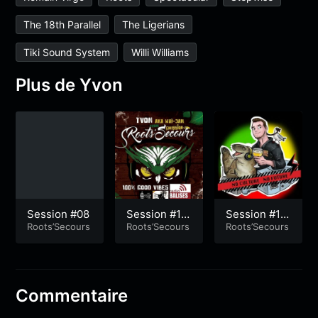
The 18th Parallel
The Ligerians
Tiki Sound System
Willi Williams
Plus de Yvon
Session #08
Session #12
Session #17
Roots’Secours
7
Roots’Secours
5
Roots’Secours
Commentaire