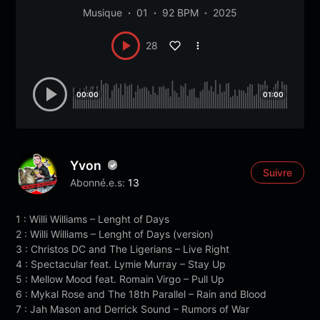
Musique
01
92 BPM
2025
28
00:00
01:00
Yvon
Suivre
Abonné.e.s:
13
1 : Willi Williams – Lenght of Days
2 : Willi Williams – Lenght of Days (version)
3 : Christos DC and The Ligerians – Live Right
4 : Spectacular feat. Lymie Murray – Stay Up
5 : Mellow Mood feat. Romain Virgo – Pull Up
6 : Mykal Rose and The 18th Parallel – Rain and Blood
7 : Jah Mason and Derrick Sound – Rumors of War