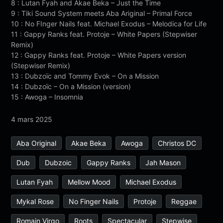
8 : Lutan Fyah and Akae Beka – Just the Time
9 : Tiki Sound System meets Aba Ariginal – Primal Force
10 : No FInger Nails feat. Michael Exodus – Melodica for Life
11 : Gappy Ranks feat. Protoje – White Papers (Stepwiser
Remix)
12 : Gappy Ranks feat. Protoje – White Papers version
(Stepwiser Remix)
13 : Dubzoïc and Tommy Evok – On a Mission
14 : Dubzoïc – On a Mission (version)
15 : Awoga – Insomnia
4 mars 2025
Aba Original
Akae Beka
Awoga
Christos DC
Dub
Dubzoic
Gappy Ranks
Jah Mason
Lutan Fyah
Mellow Mood
Michael Exodus
Mykal Rose
No Finger Nails
Protoje
Reggae
Romain Virgo
Roots
Spectacular
Stepwise