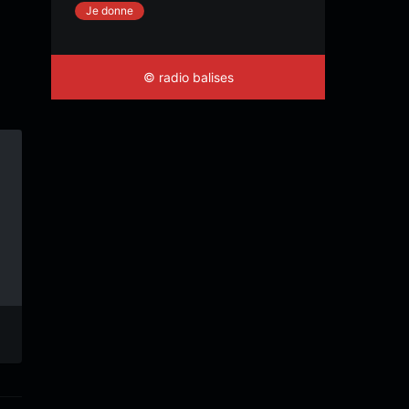
Je donne
© radio balises
Session #88
Session #153
Roots’Secours
Roots’Secours