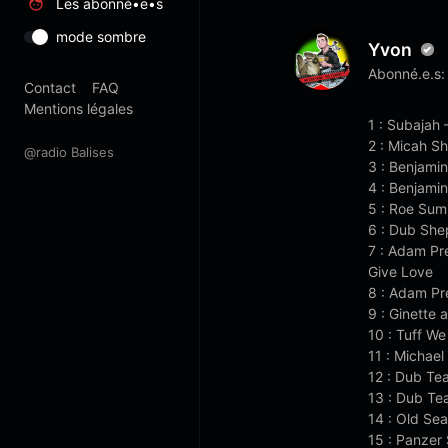
Les abonné•e•s
mode sombre
Yvon
Abonné.e.s:
Contact
FAQ
Mentions légales
1 : Subajah
2 : Micah S
@radio Balises
3 : Benjami
4 : Benjami
5 : Roe Sum
6 : Dub She
7 : Adam Pr
Give Love
8 : Adam Pr
9 : Ginette 
10 : Tuff W
11 : Michae
12 : Dub Tea
13 : Dub Te
14 : Old Sea
15 : Panzer 