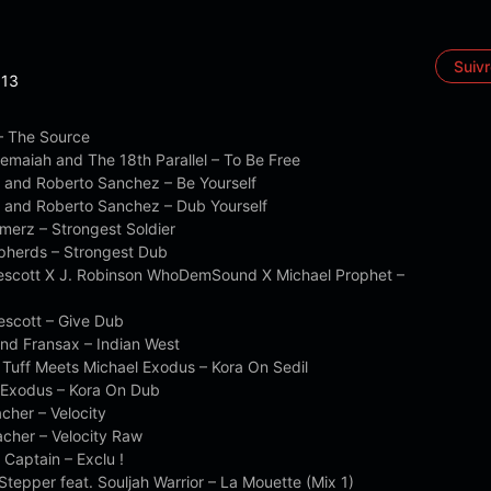
Suiv
13
 – The Source
hemaiah and The 18th Parallel – To Be Free
n and Roberto Sanchez – Be Yourself
n and Roberto Sanchez – Dub Yourself
merz – Strongest Soldier
pherds – Strongest Dub
escott X J. Robinson WhoDemSound X Michael Prophet –
escott – Give Dub
and Fransax – Indian West
e Tuff Meets Michael Exodus – Kora On Sedil
l Exodus – Kora On Dub
cher – Velocity
acher – Velocity Raw
 Captain – Exclu !
Stepper feat. Souljah Warrior – La Mouette (Mix 1)