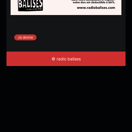
Je donne
© radio balises