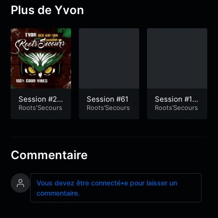
Plus de Yvon
Session #24
Session #61
Session #11
5
Roots'Secours
Roots’Secours
4
Roots’Secours
Commentaire
Vous devez être connecté•e pour laisser un
commentaire.