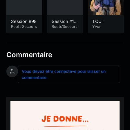
Session #98
Session #13
TOUT
Roots’Secours
9
Roots’Secours
Yvon
Commentaire
Vous devez être connecté•e pour laisser un
commentaire.