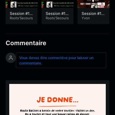
Session #19
Session #19
Session #16
6
Roots'Secours
4
Roots'Secours
5
Yvon
Commentaire
Vous devez être connecté•e pour laisser un
commentaire.