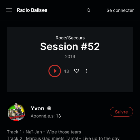
Radio Balises
Se connecter
⋯
Roots’Secours
Session #52
2019
43
Yvon
Suivre
Abonné.e.s:
13
Track 1 : Naï-Jah – Wipe those tears
Track 2 : Marcus Gad meets Tamal – Live up to the day