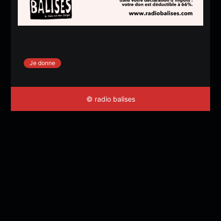
Je donne
© radio balises