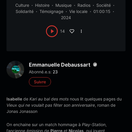
Culture
Histoire
Musique
Radios
Société
Solidarité
Témoignage
Vie locale
01:00:15
2024
14
Emmanuelle Debaussart
Abonné.e.s:
23
Suivre
Isabelle
de
Kari au bal des mots
nous lit quelques pages du
Vieux qui ne voulait pas fêter son anniversaire
, roman de
Jonas Jonasson
On enchaine sur un match hommage à
Play-Station
,
l’ancienne émission de
Pierre
et
Nicolas
, qui jouent