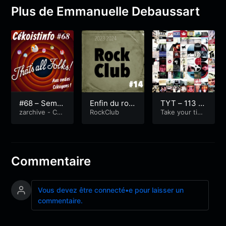
Plus de Emmanuelle Debaussart
#68 – Semai
Enfin du roc
TYT – 113 –
ne du 12/04/
zarchive - Cék
k !
RockClub
Les Princes
Take your tim
oistinfo
e...
21 – Invitée
de la ville
Morgan Larg
e (RKB)
Commentaire
Vous devez être connecté•e pour laisser un
commentaire.