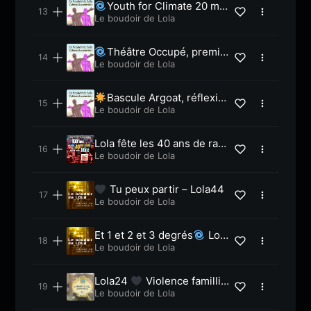
Youth for Climate 20 mar
s 21, dans la rue -Lola67
Le boudoir de Lola
Théâtre Occupé, premiè
re agora – Lola66
Le boudoir de Lola
Bascule Argoat, réflexio
ns citoyennes -Lola57
Le boudoir de Lola
Lola fête les 40 ans de radi
o libre
Le boudoir de Lola
Tu peux partir – Lola44
Le boudoir de Lola
Et 1 et 2 et 3 degrés
Lola
35
Le boudoir de Lola
Lola24
Violence famillial
e
Le boudoir de Lola