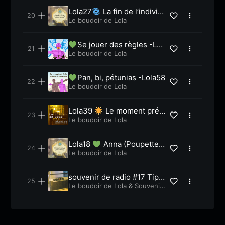
Lola27
La fin de l’individ
u autonome
Le boudoir de Lola
Se jouer des règles -Lol
a64
Le boudoir de Lola
Pan, bi, pétunias -Lola58
Le boudoir de Lola
Lola39
Le moment prés
ent
Le boudoir de Lola
Lola18
Anna (Poupette)
à la ferme
Le boudoir de Lola
souvenir de radio #17 Tiph
aine – Nicolas Hulot sur Fr
Le boudoir de Lola
&
Souvenir
s de radio
ance Inter