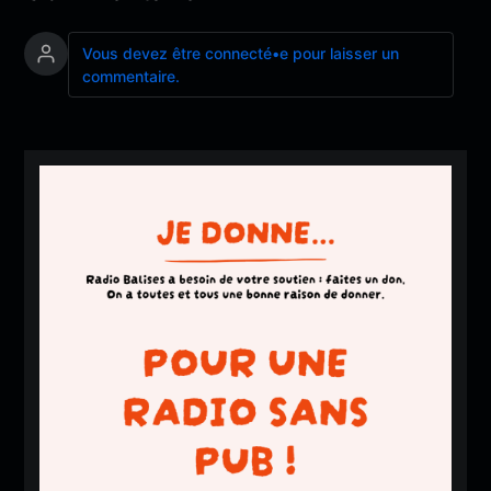
Vous devez être connecté•e pour laisser un
commentaire.