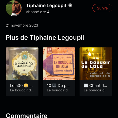
Tiphaine Legoupil
Suivre
Abonné.e.s:
4
21 novembre 2023
Plus de Tiphaine Legoupil
Lola30
Cr
10
De par
Chant de
êpes et cos
Le boudoir de
tout
Le boudoir de
femmes – Lo
Le boudoir de
Lola
Lola
Lola
mologie
la 41
Commentaire