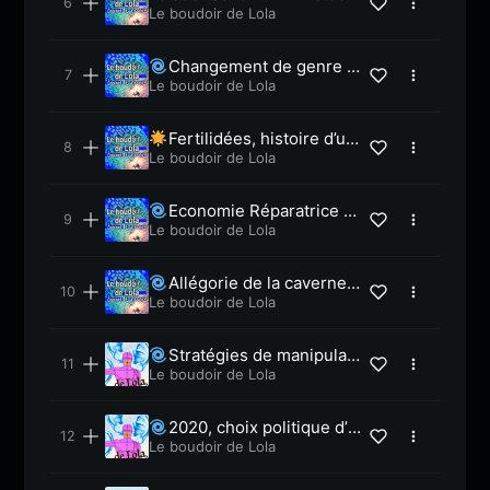
acques Massacrier
Le boudoir de Lola
Changement de genre -
Lola 91
Le boudoir de Lola
Fertilidées, histoire d’un
écolieu -Lola 86
Le boudoir de Lola
Economie Réparatrice o
u ESS -Lola 81
Le boudoir de Lola
Allégorie de la caverne,
Platon – Lola 79
Le boudoir de Lola
Stratégies de manipulati
on de masse, Noam Choms
Le boudoir de Lola
ky – Lola73
2020, choix politique d’u
ne classe d’âge, JM Jancov
Le boudoir de Lola
ici – Lola69