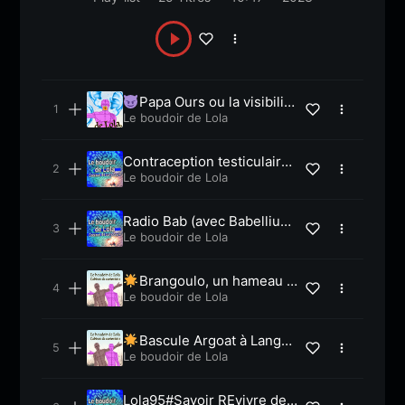
Papa Ours ou la visibilité
à 2 jours -Lola61
Le boudoir de Lola
Contraception testiculaire
– Lola 101 au Festival Toma
Le boudoir de Lola
hawk
Radio Bab (avec Babellium)
– Lola 100
Le boudoir de Lola
Brangoulo, un hameau ti
ers-lieu -Lola71
Le boudoir de Lola
Bascule Argoat à Langon
net -Lola56
Le boudoir de Lola
Lola95#Savoir REvivre de J