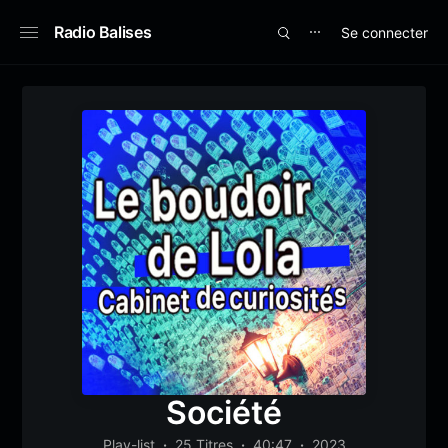
Radio Balises
Se connecter
⋯
Société
Play-list
25 Titres
40:47
2023