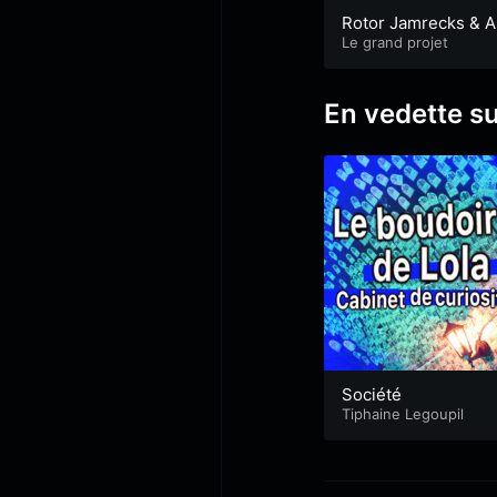
Rotor Jamrecks & A
aud Goualou
Le grand projet
En vedette s
Société
Tiphaine Legoupil