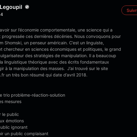
 Legoupil
Suiv
4
avoir sur l’économie comportementale, une science qui a
progressée ces dernières décénies. Nous convoquons pour
m Shomski, un penseur américain. C’est un linguiste,
et chercheur en sciences économiques et politiques, le grand
vulgarisateur des stratégies de manipulation. Il a beaucoup
r la linguistique théorique avec des écrits fondamentaux
gir à la manipulation des masses. J’ai trouvé sur le site
r un très bon résumé qui date d’avril 2018.
 le trio problème-réaction-solution
les mesures
r le public
aux émotions
public ignorant
ir un public complaisant