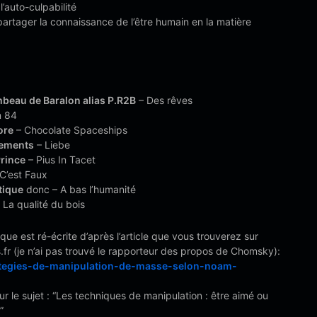
l’auto-culpabilité
artager la connaissance de l’être humain en la matière
beau de Baralon alias P.R2B
– Des rêves
n 84
ore
– Chocolate Spaceships
lements
– Liebe
rince
– Pius In Tacet
C’est Faux
tique
donc – A bas l’humanité
 La qualité du bois
que est ré-écrite d’après l’article que vous trouverez sur
fr (je n’ai pas trouvé le rapporteur des propos de Chomsky):
ategies-de-manipulation-de-masse-selon-noam-
sur le sujet : “Les techniques de manipulation : être aimé ou
”