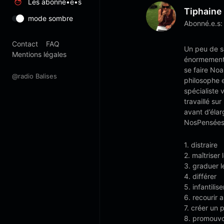
Les abonné•e•s
Tiphaine
mode sombre
Abonné.e.s:
Contact
FAQ
Un peu de s
Mentions légales
énormement 
se faire Noa
@radio Balises
philosophe 
spécialiste 
travaillé su
avant d’élar
NosPensées.f
1. distraire
2. maîtriser
3. graduer 
4. différer
5. infantilise
6. recourir 
7. créer un 
8. promouvo