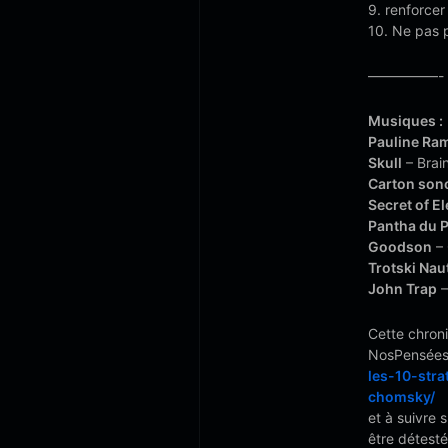
9. renforcer 
10. Ne pas p
—————-
Musiques :
Pauline Ram
Skull
– Brai
Carton son
Secret of E
Pantha du P
Goodson
– 
Trotski Nau
John Trap
–
Cette chroni
NosPensées.
les-10-str
chomsky/
et à suivre 
être détesté