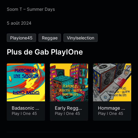
Soom T – Summer Days
5 août 2024
Playione45
Reggae
Vinylselection
Plus de Gab PlayIOne
Badasonic R
Early Regga
Hommage à
ecords
Play I One 45
e vs Early Di
Play I One 45
Lee Scratch
Play I One 45
gital
Perry – 2èm
e partie