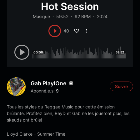
Hot Session
Musique
59:52
92 BPM
2024
40
00:00
59:52
Gab PlayIOne
Suivre
Abonné.e.s:
9
Tous les styles du Reggae Music pour cette émission
brûlante. Profitez bien, ReyD et Gab ne les joueront plus, les
skeuds ont brûlé!
Lloyd Clarke – Summer Time