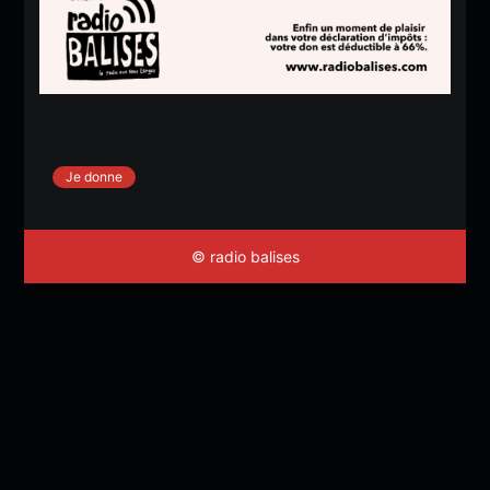
Je donne
© radio balises