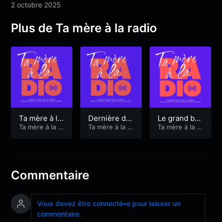
2 octobre 2025
Plus de Ta mère à la radio
Ta mère à la
Dernière de
Le grand be
radio 2
Ta mère à la ra
l’année : mai
Ta mère à la ra
eeelement…
Ta mère à la ra
dio
dio
dio
s au fait pou
revenons à
rquoi ce no
nos mouton
m d’émissio
s
n ?
Commentaire
Vous devez être connecté•e pour laisser un
commentaire.