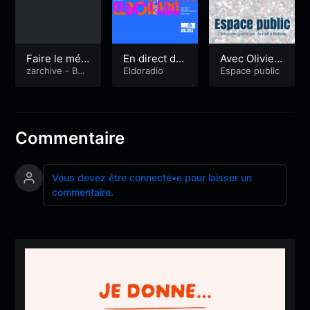
Faire le mén
En direct du
Avec Olivier
age sur son
zarchive - Bali
Festival Eldo
Eldoradio
Le Nezet, pr
Espace public
se numérique
compte Face
rado #2
ésident du p
book
ort de pêche
de Lorient
Commentaire
Vous devez être connecté•e pour laisser un
commentaire.