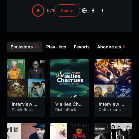
671
Suivre
Émissions
Play-lists
Favoris
Abonné.e.s
Sui
28
9
Interview Ra
Vieilles Char
Interview So
mon Pipin -e
DiabloRock
rues 2026
DiabloRock
ldat Louis –
Celtarmoric
x Au Bonheu
Dernière Bo
r des Dames
rdée
et Odeur-