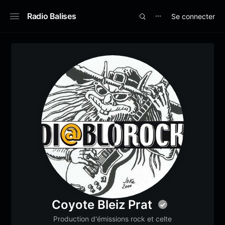
Radio Balises
Se connecter
⋯
Coyote Bleiz Prat
Production d'émissions rock et celte