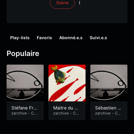
Suivre
Play-lists
Favoris
Abonné.e.s
Suivi.e.s
Populaire
Stéfane Fran
Maitre du po
Sébastien –
ce
zarchive - Co
rt – Jean Ma
zarchive - Co
scaphandrie
zarchive - Co
mme un poiss
mme un poiss
mme un poiss
ri Duclos
r
on dans l'eau
on dans l'eau
on dans l'eau